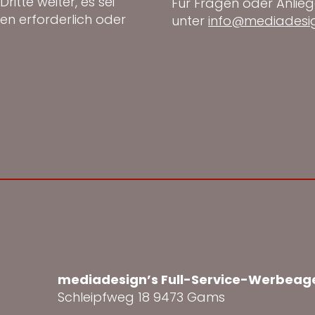
itte weiter, es sei
Für Fragen oder Anlie
gen erforderlich oder
unter
info@mediadesi
mediadesign’s Full-Service-Werbeag
Schleipfweg 18 9473 Gams